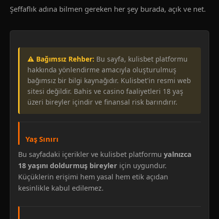
Şeffaflık adına bilmen gereken her şey burada, açık ve net.
⚠️ Bağımsız Rehber:
Bu sayfa, kulisbet platformu
hakkında yönlendirme amacıyla oluşturulmuş
bağımsız bir bilgi kaynağıdır. Kulisbet'in resmi web
sitesi değildir. Bahis ve casino faaliyetleri 18 yaş
üzeri bireyler içindir ve finansal risk barındırır.
Yaş Sınırı
Bu sayfadaki içerikler ve kulisbet platformu
yalnızca
18 yaşını doldurmuş bireyler
için uygundur.
Küçüklerin erişimi hem yasal hem etik açıdan
kesinlikle kabul edilemez.