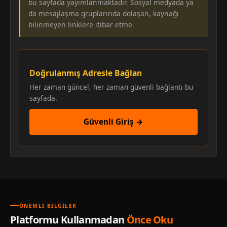
bu sayfada yayımlanmaktadır. Sosyal medyada ya
da mesajlaşma gruplarında dolaşan, kaynağı
bilinmeyen linklere itibar etme.
Doğrulanmış Adresle Bağlan
Her zaman güncel, her zaman güvenli bağlantı bu
sayfada.
Güvenli Giriş →
ÖNEMLI BILGILER
Platformu Kullanmadan
Önce Oku