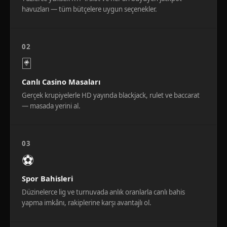
havuzları — tüm bütçelere uygun seçenekler.
02
🃏
Canlı Casino Masaları
Gerçek krupiyelerle HD yayında blackjack, rulet ve baccarat
— masada yerini al.
03
⚽
Spor Bahisleri
Düzinelerce lig ve turnuvada anlık oranlarla canlı bahis
yapma imkânı, rakiplerine karşı avantajlı ol.