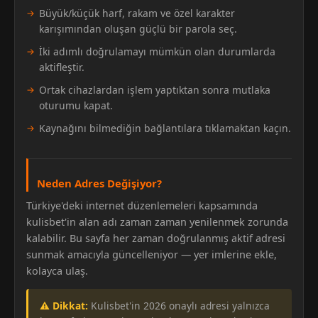
Büyük/küçük harf, rakam ve özel karakter
karışımından oluşan güçlü bir parola seç.
İki adımlı doğrulamayı mümkün olan durumlarda
aktifleştir.
Ortak cihazlardan işlem yaptıktan sonra mutlaka
oturumu kapat.
Kaynağını bilmediğin bağlantılara tıklamaktan kaçın.
Neden Adres Değişiyor?
Türkiye'deki internet düzenlemeleri kapsamında
kulisbet'in alan adı zaman zaman yenilenmek zorunda
kalabilir. Bu sayfa her zaman doğrulanmış aktif adresi
sunmak amacıyla güncelleniyor — yer imlerine ekle,
kolayca ulaş.
⚠️ Dikkat:
Kulisbet'in 2026 onaylı adresi yalnızca