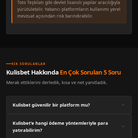
Toto Teşkilatı gibi devlet lisanslı yapılar aracılığıyla
yürütülebilir. Yabancı platformların kullanımı yerel
mevzuat açısından risk barındırabilir.
SIK SORULANLAR
Kulisbet Hakkında
En Çok Sorulan 5 Soru
Merak ettiklerini derledik, kısa ve net yanıtladık.
Kulisbet güvenilir bir platform mu?
Kulisbet'e hangi ödeme yöntemleriyle para
yatırabilirim?