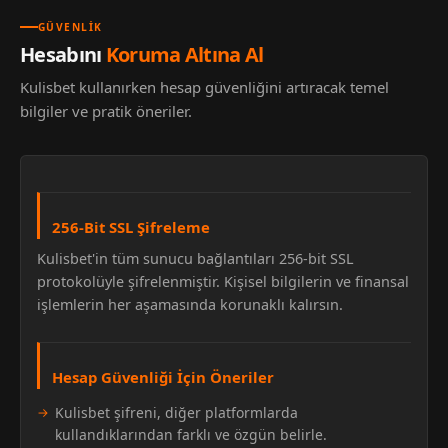
GÜVENLIK
Hesabını
Koruma Altına Al
Kulisbet kullanırken hesap güvenliğini artıracak temel
bilgiler ve pratik öneriler.
256-Bit SSL Şifreleme
Kulisbet'in tüm sunucu bağlantıları 256-bit SSL
protokolüyle şifrelenmiştir. Kişisel bilgilerin ve finansal
işlemlerin her aşamasında korunaklı kalırsın.
Hesap Güvenliği İçin Öneriler
Kulisbet şifreni, diğer platformlarda
kullandıklarından farklı ve özgün belirle.