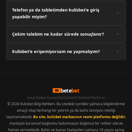
Telefon ya da tabletimden kulisbet'e giriş
yapabilir miyim?
Çekim talebim ne kadar sürede sonuçlanır?
Kulisbet'e erişemiyorsam ne yapmalıyım?
bete
bet
BB
Yasal Notlar
Güvenlik
SSS
Mobil Rehber
Platform
© 2026 Kulisbet Bilgi Rehberi. Bu sitedeki içerikler yalnızca bilgilendirme
amaçlı olup herhangi bir yatırım ya da bahis tavsiyesi niteliği
taşımamaktadır.
Bu site, kulisbet markasının resmi platformu değildir;
markayla kurumsal bağlantısı bulunmayan bağımsız bir rehber olarak
hizmet vermektedir. Bahis ve kumar faaliyetleri yalnızca 18 yaşını aşmış