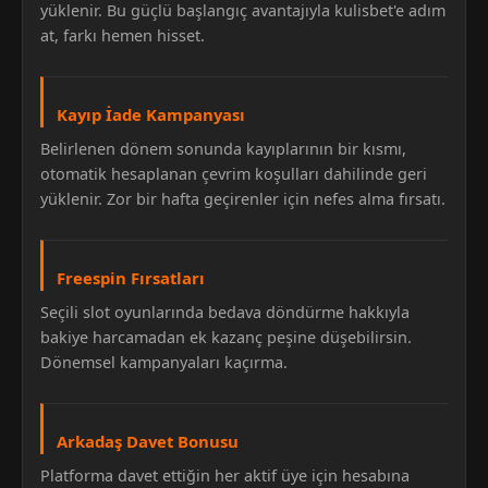
yüklenir. Bu güçlü başlangıç avantajıyla kulisbet'e adım
at, farkı hemen hisset.
Kayıp İade Kampanyası
Belirlenen dönem sonunda kayıplarının bir kısmı,
otomatik hesaplanan çevrim koşulları dahilinde geri
yüklenir. Zor bir hafta geçirenler için nefes alma fırsatı.
Freespin Fırsatları
Seçili slot oyunlarında bedava döndürme hakkıyla
bakiye harcamadan ek kazanç peşine düşebilirsin.
Dönemsel kampanyaları kaçırma.
Arkadaş Davet Bonusu
Platforma davet ettiğin her aktif üye için hesabına