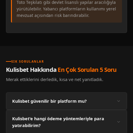
Toto Teşkilatı gibi devlet lisanslı yapılar aracılığıyla
yürütülebilir. Yabancı platformların kullanımı yerel
mevzuat açısından risk barındırabilir.
SIK SORULANLAR
Kulisbet Hakkında
En Çok Sorulan 5 Soru
Merak ettiklerini derledik, kısa ve net yanıtladık.
Kulisbet güvenilir bir platform mu?
Kulisbet'e hangi ödeme yöntemleriyle para
yatırabilirim?