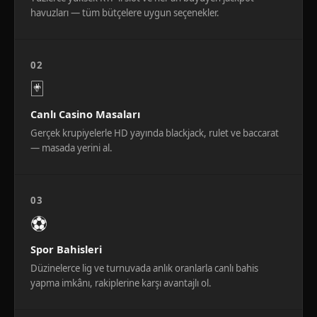
havuzları — tüm bütçelere uygun seçenekler.
02
🃏
Canlı Casino Masaları
Gerçek krupiyelerle HD yayında blackjack, rulet ve baccarat
— masada yerini al.
03
⚽
Spor Bahisleri
Düzinelerce lig ve turnuvada anlık oranlarla canlı bahis
yapma imkânı, rakiplerine karşı avantajlı ol.