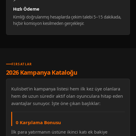
Hızlı Ödeme
Kimliği doğrulanmış hesaplarda çekim talebi 5–15 dakikada,
hiçbir komisyon kesilmeden gerçekleşir.
FIRSATLAR
2026 Kampanya Kataloğu
Kulisbet'in kampanya listesi hem ilk kez üye olanlara
hem de uzun süredir aktif olan oyunculara hitap eden
avantajlar sunuyor. İşte öne çıkan başlıklar:
0 Karşılama Bonusu
İlk para yatırmanın üstüne ikinci katı ek bakiye