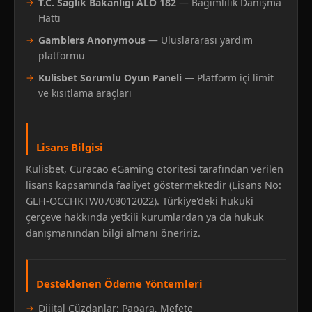
T.C. Sağlık Bakanlığı ALO 182
— Bağımlılık Danışma
Hattı
Gamblers Anonymous
— Uluslararası yardım
platformu
Kulisbet Sorumlu Oyun Paneli
— Platform içi limit
ve kısıtlama araçları
Lisans Bilgisi
Kulisbet, Curacao eGaming otoritesi tarafından verilen
lisans kapsamında faaliyet göstermektedir (Lisans No:
GLH-OCCHKTW0708012022). Türkiye'deki hukuki
çerçeve hakkında yetkili kurumlardan ya da hukuk
danışmanından bilgi almanı öneririz.
Desteklenen Ödeme Yöntemleri
Dijital Cüzdanlar: Papara, Mefete