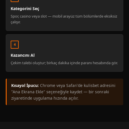
Kategorini Seç
Spor, casino veya slot — mobil arayüz tüm bölümlerde eksiksiz
çalışır.
4
Kazancını Al
Çekim talebi oluştur; birkaç dakika içinde paranı hesabında gör.
Kısayol İpucu:
Chrome veya Safari'de kulisbet adresini
"Ana Ekrana Ekle" seçeneğiyle kaydet — bir sonraki
ziyaretinde uygulama hızında açılır.