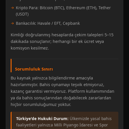
Kripto Para: Bitcoin (BTC), Ethereum (ETH), Tether
(USDT)
Bankacılık: Havale / EFT, Cepbank
Kimliği doğrulanmış hesaplarda çekim talepleri 5–15
dakikada sonuçlanır; herhangi bir ek ücret veya
komisyon kesilmez.
Sorumluluk Sınırı
Bu kaynak yalnızca bilgilendirme amacıyla
hazırlanmıştır. Bahis oynamayı teşvik etmiyoruz,
kazanç garantisi vermiyoruz. Platform kullanımından
ya da bahis sonuçlarından doğabilecek zararlardan
hiçbir sorumluluğumuz yoktur.
Türkiye'de Hukuki Durum:
Ülkemizde yasal bahis
faaliyetleri yalnızca Milli Piyango İdaresi ve Spor